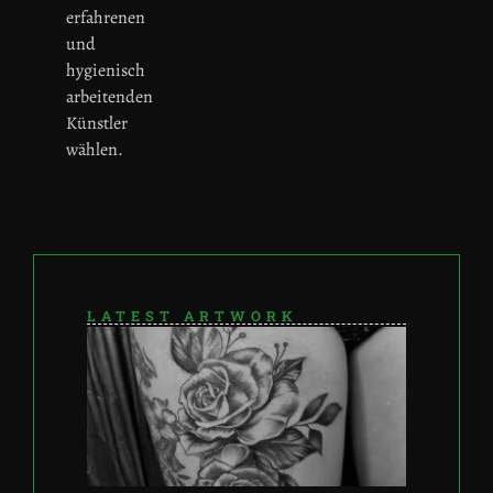
erfahrenen
und
hygienisch
arbeitenden
Künstler
wählen.
LATEST ARTWORK
ROS
TAT
Dezembe
2023