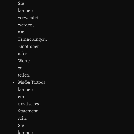
Sie
können
verwendet
werden,
um
Erinnerungen,
Emotionen
oder
Werte
zu
teilen.
Mode:
Tattoos
können
ein
modisches
Statement
sein.
Sie
können