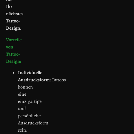
Ihr
nächstes
Tattoo-
Design.
Vorteile
von
Tattoo-
Design:
Individuelle
Ausdrucksform:
Tattoos
können
eine
einzigartige
und
persönliche
Ausdrucksform
sein.