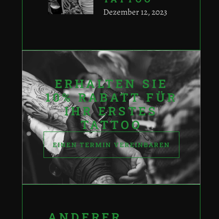
Dezember 12, 2023
ERHALTEN SIE
10% RABATT FÜR
IHR ERSTES
TATTOO
EINEN TERMIN VEREINBAREN
ANDERER