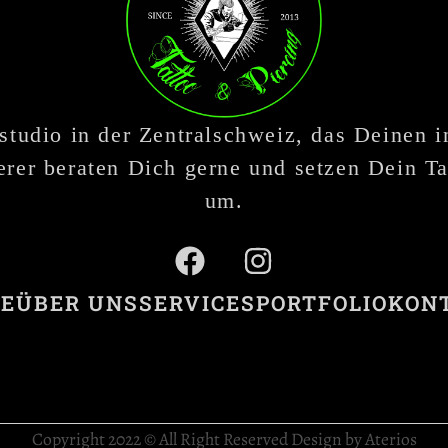
studio in der Zentralschweiz, das Deinen 
rer beraten Dich gerne und setzen Dein Ta
um.
E
ÜBER UNS
SERVICES
PORTFOLIO
KON
Copyright 2022 © All Right Reserved Design by Aterios