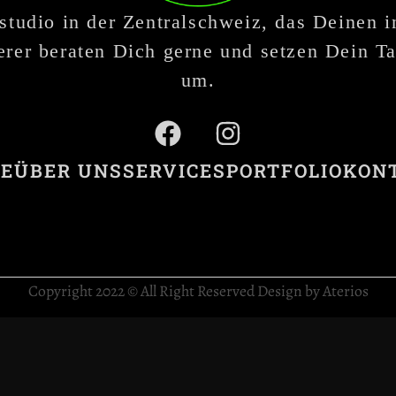
studio in der Zentralschweiz, das Deinen 
rer beraten Dich gerne und setzen Dein Ta
um.
E
ÜBER UNS
SERVICES
PORTFOLIO
KON
Copyright 2022 © All Right Reserved Design by Aterios