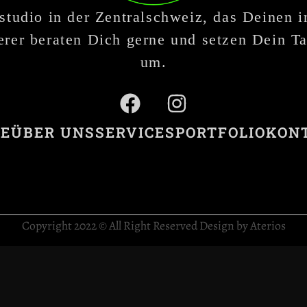
studio in der Zentralschweiz, das Deinen 
rer beraten Dich gerne und setzen Dein Ta
um.
E
ÜBER UNS
SERVICES
PORTFOLIO
KON
Copyright 2022 © All Right Reserved Design by Aterios