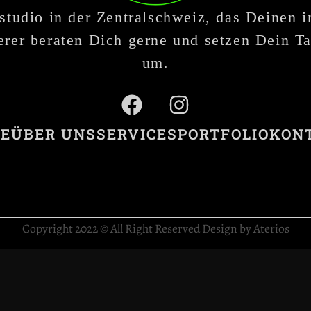
studio in der Zentralschweiz, das Deinen 
rer beraten Dich gerne und setzen Dein Ta
um.
E
ÜBER UNS
SERVICES
PORTFOLIO
KON
Copyright 2022 © All Right Reserved Design by Aterios