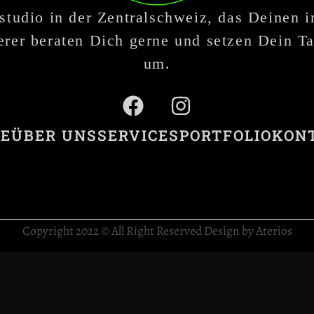
studio in der Zentralschweiz, das Deinen 
rer beraten Dich gerne und setzen Dein Ta
um.
E
ÜBER UNS
SERVICES
PORTFOLIO
KON
Copyright 2022 © All Right Reserved Design by Aterios