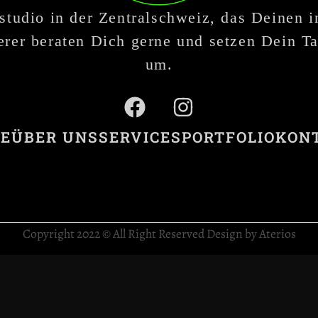
studio in der Zentralschweiz, das Deinen 
rer beraten Dich gerne und setzen Dein Ta
um.
E
ÜBER UNS
SERVICES
PORTFOLIO
KON
Copyright 2022 © All Right Reserved Design by Aterios