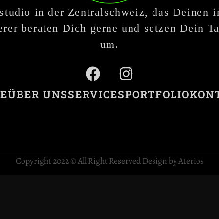
studio in der Zentralschweiz, das Deinen 
rer beraten Dich gerne und setzen Dein Ta
um.
E
ÜBER UNS
SERVICES
PORTFOLIO
KON
Copyright 2022 © All Right Reserved Design by Aterios