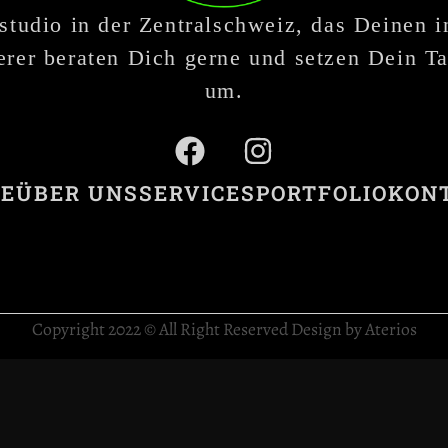
studio in der Zentralschweiz, das Deinen 
rer beraten Dich gerne und setzen Dein Ta
um.
E
ÜBER UNS
SERVICES
PORTFOLIO
KON
Copyright 2022 © All Right Reserved Design by Aterios