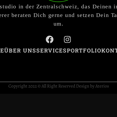
studio in der Zentralschweiz, das Deinen 
rer beraten Dich gerne und setzen Dein Ta
um.
E
ÜBER UNS
SERVICES
PORTFOLIO
KON
Copyright 2022 © All Right Reserved Design by Aterios