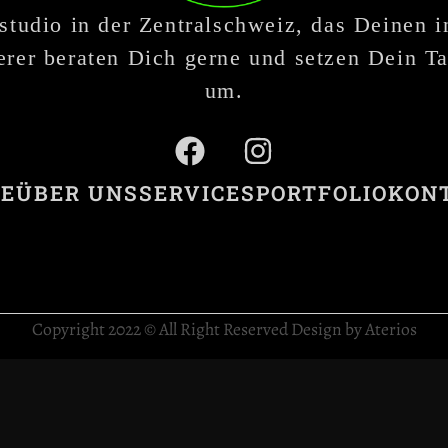
studio in der Zentralschweiz, das Deinen 
rer beraten Dich gerne und setzen Dein Ta
um.
E
ÜBER UNS
SERVICES
PORTFOLIO
KON
Copyright 2022 © All Right Reserved Design by Aterios