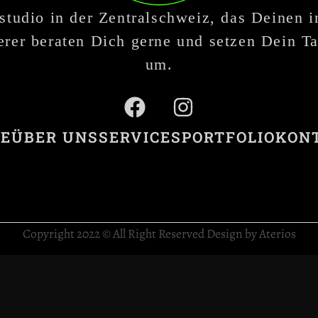
studio in der Zentralschweiz, das Deinen 
rer beraten Dich gerne und setzen Dein Ta
um.
E
ÜBER UNS
SERVICES
PORTFOLIO
KON
Copyright 2022 © All Right Reserved Design by Aterios