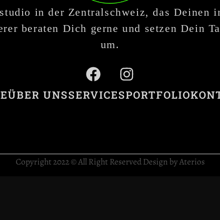
studio in der Zentralschweiz, das Deinen 
rer beraten Dich gerne und setzen Dein Ta
um.
E
ÜBER UNS
SERVICES
PORTFOLIO
KON
Copyright 2022 © All Right Reserved Design by Aterios