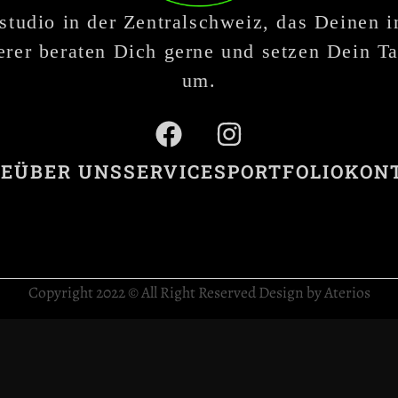
studio in der Zentralschweiz, das Deinen 
rer beraten Dich gerne und setzen Dein Ta
um.
E
ÜBER UNS
SERVICES
PORTFOLIO
KON
Copyright 2022 © All Right Reserved Design by Aterios