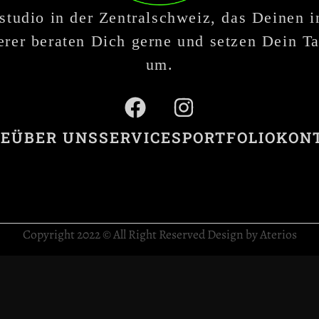
studio in der Zentralschweiz, das Deinen 
rer beraten Dich gerne und setzen Dein Ta
um.
E
ÜBER UNS
SERVICES
PORTFOLIO
KON
Copyright 2022 © All Right Reserved Design by Aterios