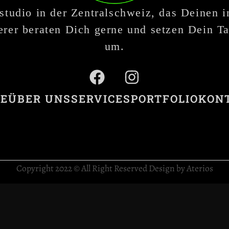
studio in der Zentralschweiz, das Deinen 
rer beraten Dich gerne und setzen Dein Ta
um.
E
ÜBER UNS
SERVICES
PORTFOLIO
KON
Copyright 2022 © All Right Reserved Design by Aterios