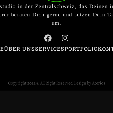
studio in der Zentralschweiz, das Deinen 
rer beraten Dich gerne und setzen Dein Ta
um.
E
ÜBER UNS
SERVICES
PORTFOLIO
KON
Copyright 2022 © All Right Reserved Design by Aterios