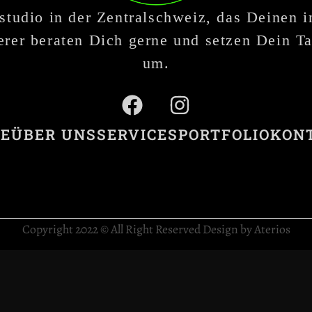
studio in der Zentralschweiz, das Deinen 
rer beraten Dich gerne und setzen Dein Ta
um.
E
ÜBER UNS
SERVICES
PORTFOLIO
KON
Copyright 2022 © All Right Reserved Design by Aterios