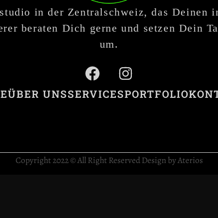
studio in der Zentralschweiz, das Deinen 
rer beraten Dich gerne und setzen Dein Ta
um.
E
ÜBER UNS
SERVICES
PORTFOLIO
KON
Copyright 2022 © All Right Reserved Design by Aterios