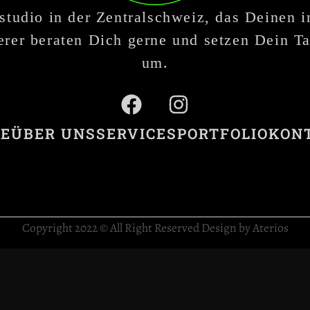
studio in der Zentralschweiz, das Deinen 
rer beraten Dich gerne und setzen Dein Ta
um.
E
ÜBER UNS
SERVICES
PORTFOLIO
KON
Copyright 2022 © All Right Reserved Design by Aterios