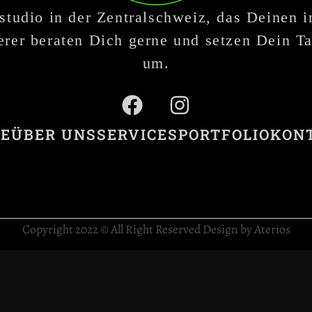
studio in der Zentralschweiz, das Deinen 
rer beraten Dich gerne und setzen Dein Ta
um.
E
ÜBER UNS
SERVICES
PORTFOLIO
KON
Copyright 2022 © All Right Reserved Design by Aterios