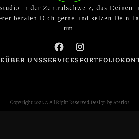
studio in der Zentralschweiz, das Deinen 
rer beraten Dich gerne und setzen Dein Ta
um.
E
ÜBER UNS
SERVICES
PORTFOLIO
KON
Copyright 2022 © All Right Reserved Design by Aterios