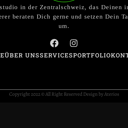
studio in der Zentralschweiz, das Deinen 
rer beraten Dich gerne und setzen Dein Ta
um.
E
ÜBER UNS
SERVICES
PORTFOLIO
KON
Copyright 2022 © All Right Reserved Design by Aterios