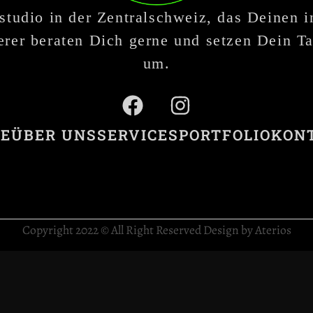
studio in der Zentralschweiz, das Deinen 
rer beraten Dich gerne und setzen Dein Ta
um.
E
ÜBER UNS
SERVICES
PORTFOLIO
KON
Copyright 2022 © All Right Reserved Design by Aterios