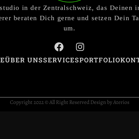
studio in der Zentralschweiz, das Deinen 
rer beraten Dich gerne und setzen Dein Ta
um.
E
ÜBER UNS
SERVICES
PORTFOLIO
KON
Copyright 2022 © All Right Reserved Design by Aterios