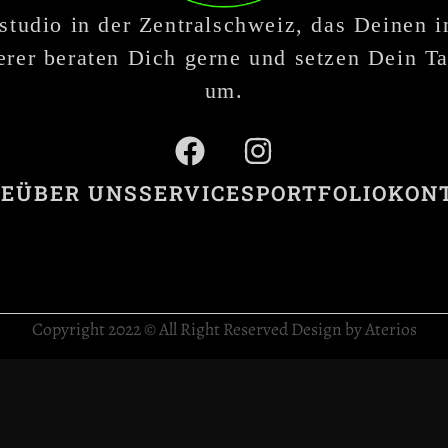
studio in der Zentralschweiz, das Deinen 
rer beraten Dich gerne und setzen Dein Ta
um.
E
ÜBER UNS
SERVICES
PORTFOLIO
KON
Copyright 2022 © All Right Reserved Design by Aterios