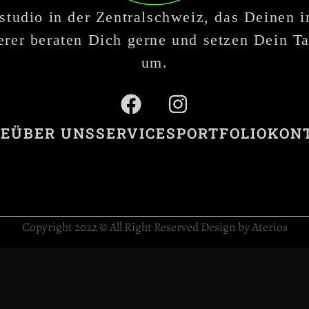
studio in der Zentralschweiz, das Deinen 
rer beraten Dich gerne und setzen Dein Ta
um.
E
ÜBER UNS
SERVICES
PORTFOLIO
KON
Copyright 2022 © All Right Reserved Design by Aterios