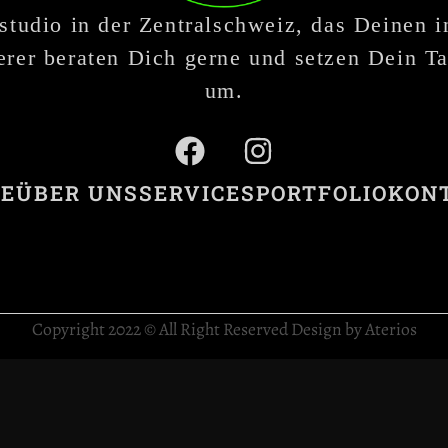
studio in der Zentralschweiz, das Deinen 
rer beraten Dich gerne und setzen Dein Ta
um.
E
ÜBER UNS
SERVICES
PORTFOLIO
KON
Copyright 2022 © All Right Reserved Design by Aterios