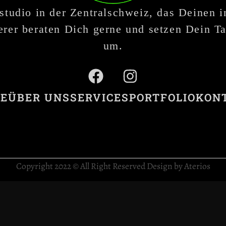
studio in der Zentralschweiz, das Deinen 
rer beraten Dich gerne und setzen Dein Ta
um.
E
ÜBER UNS
SERVICES
PORTFOLIO
KON
Copyright 2022 © All Right Reserved Design by Aterios