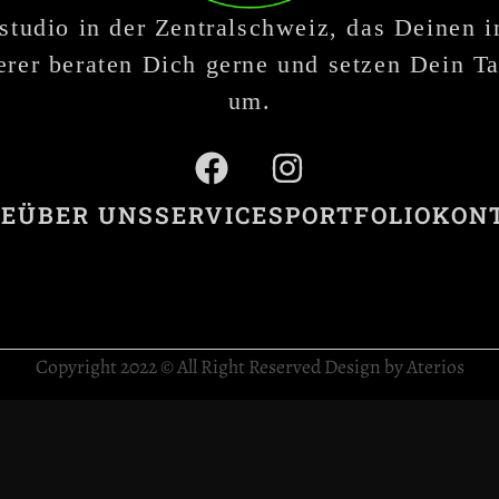
studio in der Zentralschweiz, das Deinen 
rer beraten Dich gerne und setzen Dein Ta
um.
E
ÜBER UNS
SERVICES
PORTFOLIO
KON
Copyright 2022 © All Right Reserved Design by Aterios