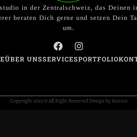
studio in der Zentralschweiz, das Deinen 
rer beraten Dich gerne und setzen Dein Ta
um.
E
ÜBER UNS
SERVICES
PORTFOLIO
KON
Copyright 2022 © All Right Reserved Design by Aterios